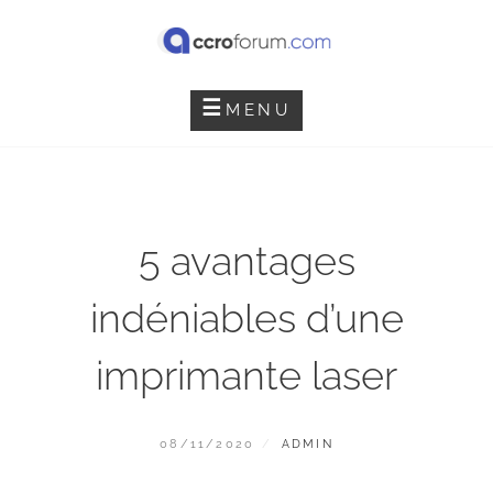
Skip
to
content
ACCRO FORUM
MENU
5 avantages
indéniables d’une
imprimante laser
POSTED
BY
08/11/2020
ADMIN
ON