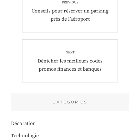
PREVIOUS
de
Previous
Conseils pour réserver un parking
post:
près de l’aéroport
l’article
NEXT
Next
Dénicher les meilleurs codes
post:
promos finances et banques
CATÉGORIES
Décoration
Technologie