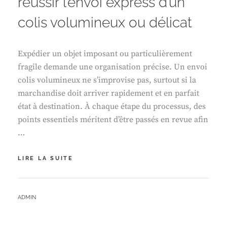
réussir l’envoi express d’un
colis volumineux ou délicat
Expédier un objet imposant ou particulièrement
fragile demande une organisation précise. Un envoi
colis volumineux ne s’improvise pas, surtout si la
marchandise doit arriver rapidement et en parfait
état à destination. À chaque étape du processus, des
points essentiels méritent d’être passés en revue afin
…
CHECKLIST
LIRE LA SUITE
COMPLÈTE
POUR
RÉUSSIR
BY
ADMIN
L’ENVOI
EXPRESS
D’UN