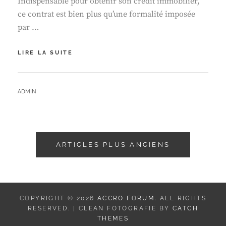
Indispensable pour obtenir son crédit immobilier,
ce contrat est bien plus qu’une formalité imposée
par …
POURQUOI
LIRE LA SUITE
SOUSCRIRE
UNE
ASSURANCE
BY
ADMIN
PRÊT
IMMOBILIER
?
Navigation
ARTICLES PLUS ANCIENS
des
articles
COPYRIGHT © 2026
ACCRO FORUM
. ALL RIGHTS
RESERVED. | CLEAN FOTOGRAFIE BY
CATCH
THEMES