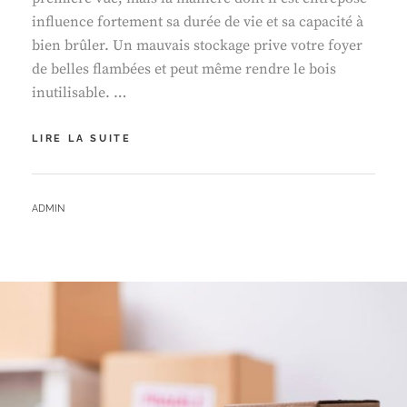
influence fortement sa durée de vie et sa capacité à
bien brûler. Un mauvais stockage prive votre foyer
de belles flambées et peut même rendre le bois
inutilisable. …
COMMENT
LIRE LA SUITE
STOCKER
LE
BOIS
BY
ADMIN
DE
CHAUFFAGE
POUR
CONSERVER
SA
QUALITÉ
?