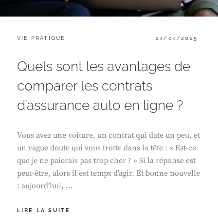
CATEGORIES:
POSTED
VIE PRATIQUE
24/04/2025
ON
Quels sont les avantages de
comparer les contrats
d’assurance auto en ligne ?
Vous avez une voiture, un contrat qui date un peu, et
un vague doute qui vous trotte dans la tête : « Est-ce
que je ne paierais pas trop cher ? » Si la réponse est
peut-être, alors il est temps d’agir. Et bonne nouvelle
: aujourd’hui, …
QUELS
LIRE LA SUITE