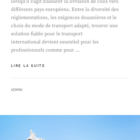
lorsqu’il s’agit d’assurer la livraison de colis vers
différents pays européens. Entre la diversité des
réglementations, les exigences douanières et le
choix du mode de transport adapté, trouver une
solution fiable pour le transport
international devient essentiel pour les
professionnels comme pour …
TRANSPORT
LIRE LA SUITE
INTERNATIONAL
:
COMMENT
BY
ADMIN
ASSURER
VOS
ENVOIS
VERS
L’EUROPE
AVEC
SÉRÉNITÉ