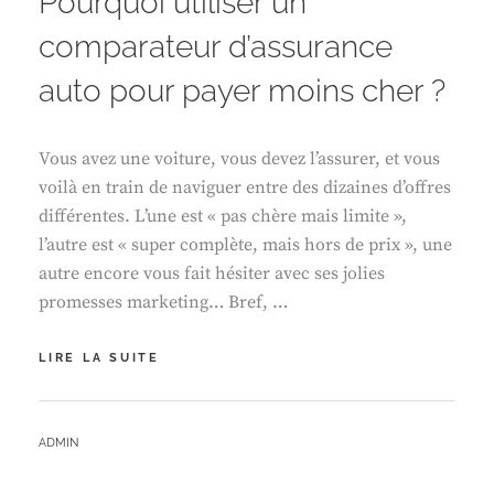
Pourquoi utiliser un
comparateur d’assurance
auto pour payer moins cher ?
Vous avez une voiture, vous devez l’assurer, et vous
voilà en train de naviguer entre des dizaines d’offres
différentes. L’une est « pas chère mais limite »,
l’autre est « super complète, mais hors de prix », une
autre encore vous fait hésiter avec ses jolies
promesses marketing… Bref, …
POURQUOI
LIRE LA SUITE
UTILISER
UN
COMPARATEUR
BY
ADMIN
D’ASSURANCE
AUTO
POUR