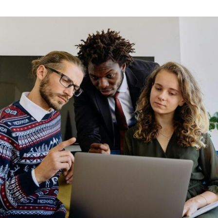
PAYER
MOINS
CHER
?