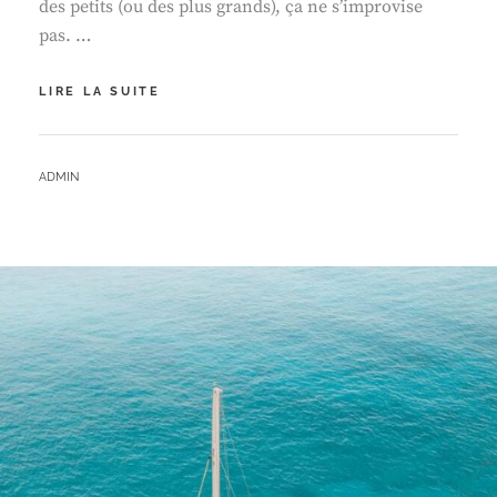
des petits (ou des plus grands), ça ne s’improvise
pas. …
BATEAU
LIRE LA SUITE
ET
ENFANTS
:
BY
ADMIN
LES
ACCESSOIRES
À
NE
PAS
OUBLIER
AVANT
D’EMBARQUER