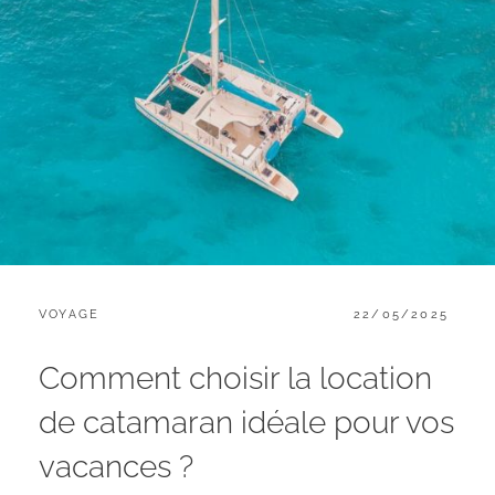
CATEGORIES:
POSTED
VOYAGE
22/05/2025
ON
Comment choisir la location
de catamaran idéale pour vos
vacances ?