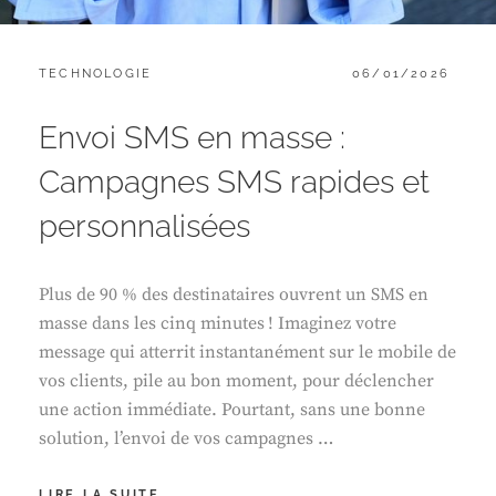
CATEGORIES:
POSTED
TECHNOLOGIE
06/01/2026
ON
Envoi SMS en masse :
Campagnes SMS rapides et
personnalisées
Plus de 90 % des destinataires ouvrent un SMS en
masse dans les cinq minutes ! Imaginez votre
message qui atterrit instantanément sur le mobile de
vos clients, pile au bon moment, pour déclencher
une action immédiate. Pourtant, sans une bonne
solution, l’envoi de vos campagnes …
ENVOI
LIRE LA SUITE