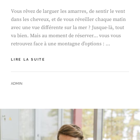
Vous rêvez de larguer les amarres, de sentir le vent
dans les cheveux, et de vous réveiller chaque matin
avec une vue différente sur la mer ? Jusque-là, tout
va bien. Mais au moment de réserver… vous vous
retrouvez face à une montagne d’options : …
COMMENT
LIRE LA SUITE
CHOISIR
LA
LOCATION
BY
ADMIN
DE
CATAMARAN
IDÉALE
POUR
VOS
VACANCES
?