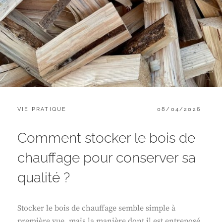
CATEGORIES:
POSTED
VIE PRATIQUE
08/04/2026
ON
Comment stocker le bois de
chauffage pour conserver sa
qualité ?
Stocker le bois de chauffage semble simple à
première vue, mais la manière dont il est entreposé