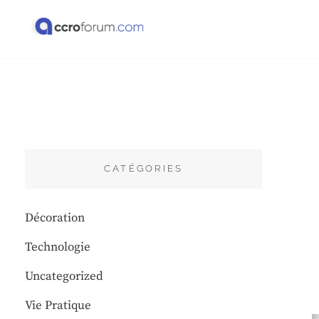
Skip
to
content
ACCRO FORUM
CATÉGORIES
Décoration
Technologie
Uncategorized
Vie Pratique