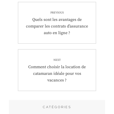
Navigation
PREVIOUS
de
Previous
Quels sont les avantages de
post:
comparer les contrats d’assurance
l’article
auto en ligne ?
NEXT
Next
Comment choisir la location de
post:
catamaran idéale pour vos
vacances ?
CATÉGORIES