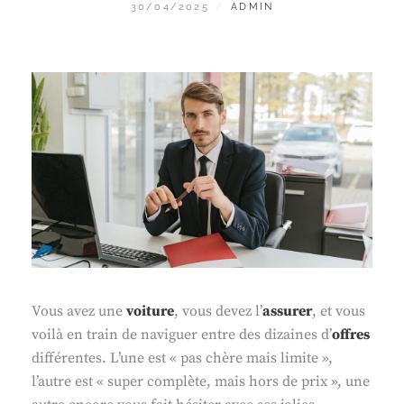
POSTED
BY
30/04/2025
ADMIN
ON
Vous avez une
voiture
, vous devez l’
assurer
, et vous
voilà en train de naviguer entre des dizaines d’
offres
différentes. L’une est « pas chère mais limite »,
l’autre est « super complète, mais hors de prix », une