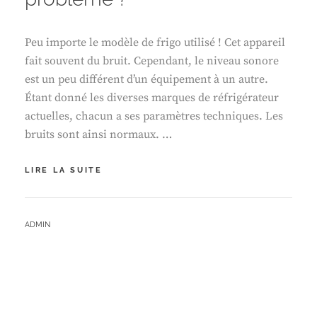
Peu importe le modèle de frigo utilisé ! Cet appareil
fait souvent du bruit. Cependant, le niveau sonore
est un peu différent d’un équipement à un autre.
Étant donné les diverses marques de réfrigérateur
actuelles, chacun a ses paramètres techniques. Les
bruits sont ainsi normaux. …
LE
LIRE LA SUITE
FRIGO
FAIT
DU
BY
ADMIN
BRUIT,
POURQUOI
ET
COMMENT
RÉSOUDRE
LE
PROBLÈME