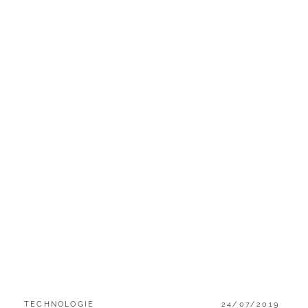
?
CATEGORIES:
POSTED
TECHNOLOGIE
24/07/2019