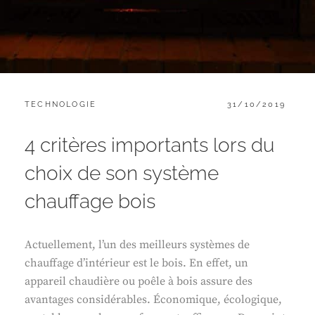
CATEGORIES:
POSTED
TECHNOLOGIE
31/10/2019
ON
4 critères importants lors du
choix de son système
chauffage bois
Actuellement, l’un des meilleurs systèmes de
chauffage d’intérieur est le bois. En effet, un
appareil chaudière ou poêle à bois assure des
avantages considérables. Économique, écologique,