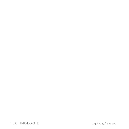
CATEGORIES:
POSTED
TECHNOLOGIE
14/05/2020
ON