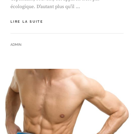
écologique. D’autant plus qu’il …
FAITES
LIRE LA SUITE
DE
VOTRE
RADIATEUR
BY
ADMIN
ÉLECTRIQUE
UN
APPAREIL
ÉCOLOGIQUE