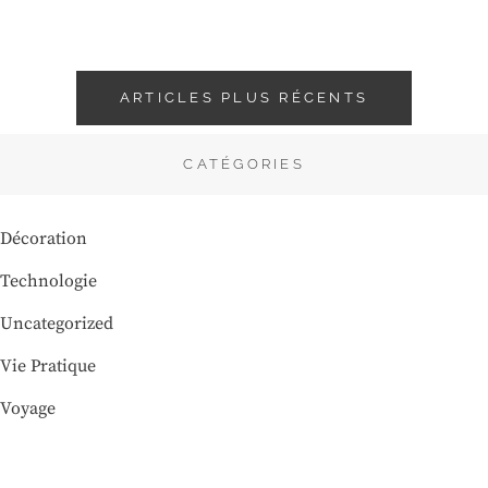
SON
TÉLÉPHONE
?
Navigation
ARTICLES PLUS RÉCENTS
des
articles
CATÉGORIES
Décoration
Technologie
Uncategorized
Vie Pratique
Voyage