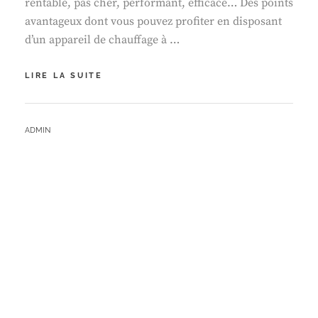
rentable, pas cher, performant, efficace… Des points
avantageux dont vous pouvez profiter en disposant
d’un appareil de chauffage à …
4
LIRE LA SUITE
CRITÈRES
IMPORTANTS
LORS
BY
ADMIN
DU
CHOIX
DE
SON
SYSTÈME
CHAUFFAGE
BOIS