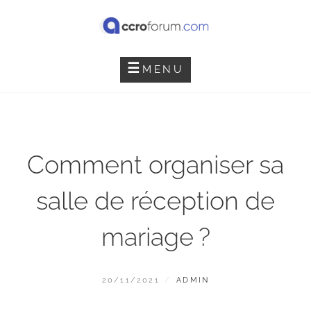
Skip
to
content
ACCRO FORUM
MENU
Comment organiser sa
salle de réception de
mariage ?
POSTED
BY
20/11/2021
ADMIN
ON