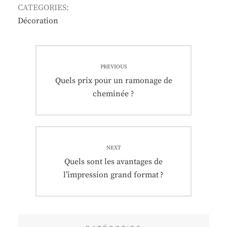
CATEGORIES:
Décoration
Navigation
PREVIOUS
de
Previous
Quels prix pour un ramonage de
post:
cheminée ?
l’article
NEXT
Next
Quels sont les avantages de
post:
l’impression grand format ?