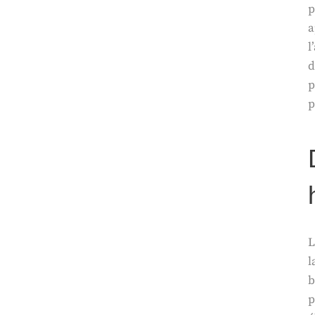
p
a
l
d
p
p
L
l
b
p