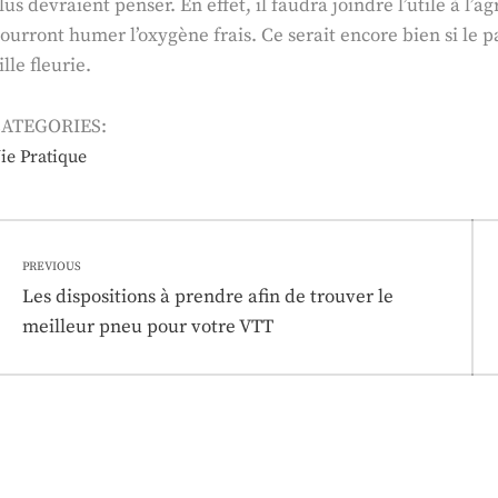
lus devraient penser. En effet, il faudra joindre l’utile à l’
ourront humer l’oxygène frais. Ce serait encore bien si le p
ille fleurie.
ATEGORIES:
ie Pratique
Navigation
PREVIOUS
de
Previous
Les dispositions à prendre afin de trouver le
post:
meilleur pneu pour votre VTT
l’article