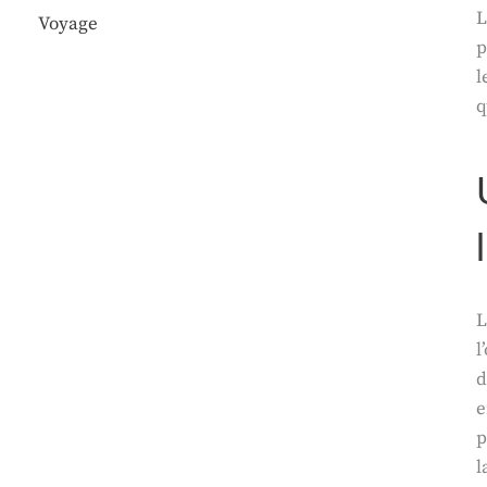
L
Voyage
p
l
q
l
d
e
p
l