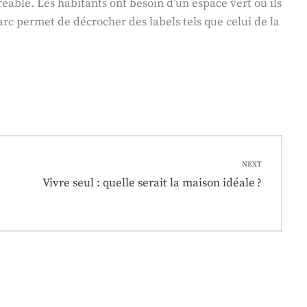
agréable. Les habitants ont besoin d’un espace vert où ils
arc permet de décrocher des labels tels que celui de la
NEXT
Next
Vivre seul : quelle serait la maison idéale ?
post: